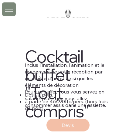
Cocktail
Inclus l'installation, l'animation et le
buffet
rangement de votre réception par
un maître d'hôtel, ainsi que les
éléments de décoration.
"Tout
Pour un buffet vous vous servez en
Dès 20 pers.
salade, plat... que vous allez
à partir de 46€90ttc/pers. (hors frais
compris"
consommer assis dans une assiette.
de port)
Devis