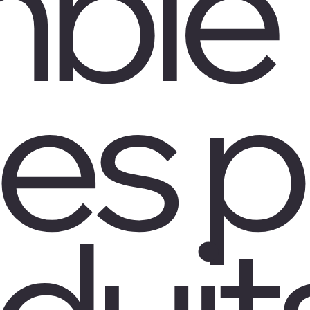
ble
es p
duit