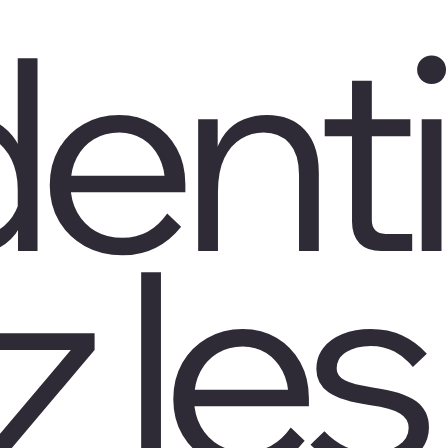
denti
z les