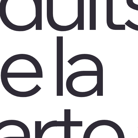
e la
arte