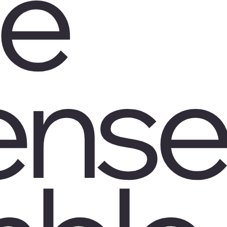
e
'ense