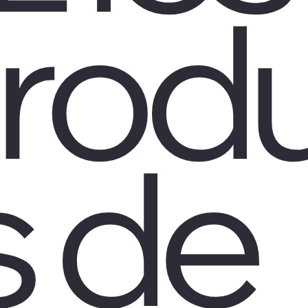
rodu
s de