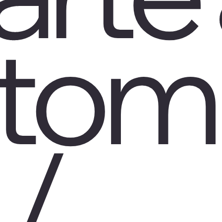
tom
 /