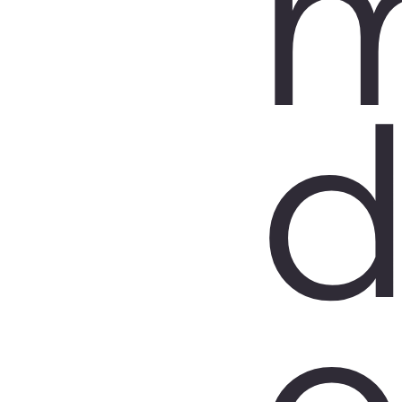
m
d
o